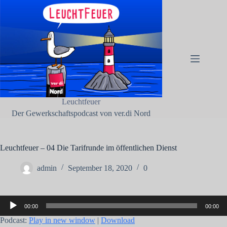
Zum
Inhalt
springen
Impressum
Keine
Pressemitteilungen
Ergebnisse
Zur
Internetseite
von ver.di
Nord
Leuchtfeuer
Blinkfüer –
Der Gewerkschaftspodcast von ver.di Nord
Eine
Publikation
von ver.di
Nord
Leuchtfeuer – 04 Die Tarifrunde im öffentlichen Dienst
Datenschutzerklärung
admin
September 18, 2020
0
Audio-
00:00
00:00
Player
Podcast:
Play in new window
|
Download