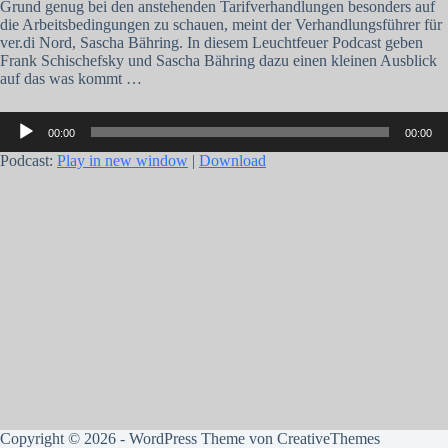
Grund genug bei den anstehenden Tarifverhandlungen besonders auf
die Arbeitsbedingungen zu schauen, meint der Verhandlungsführer für
ver.di Nord, Sascha Bähring. In diesem Leuchtfeuer Podcast geben
Frank Schischefsky und Sascha Bähring dazu einen kleinen Ausblick
auf das was kommt …
Audio-
00:00
00:00
Player
Podcast:
Play in new window
|
Download
Copyright © 2026 - WordPress Theme von
CreativeThemes