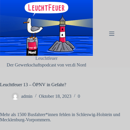
Zum
Inhalt
springen
Impressum
Keine
Pressemitteilungen
Ergebnisse
Zur
Internetseite
von ver.di
Nord
Leuchtfeuer
Blinkfüer –
Der Gewerkschaftspodcast von ver.di Nord
Eine
Publikation
von ver.di
Nord
Leuchtfeuer 13 – ÖPNV in Gefahr?
Datenschutzerklärung
admin
Oktober 18, 2023
0
Mehr als 1500 Busfahrer*innen fehlen in Schleswig-Holstein und
Mecklenburg-Vorpommern.