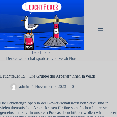
Zum
Inhalt
springen
Impressum
Keine
Pressemitteilungen
Ergebnisse
Zur
Internetseite
von ver.di
Nord
Leuchtfeuer
Blinkfüer –
Der Gewerkschaftspodcast von ver.di Nord
Eine
Publikation
von ver.di
Nord
Leuchtfeuer 15 – Die Gruppe der Arbeiter*innen in ver.di
Datenschutzerklärung
admin
November 9, 2023
0
Die Personengruppen in der Gewerkschaftswelt von ver.di sind in
vielen thematischen Arbeitskreisen für ihre spezifischen Interessen
gemeinsam aktiv. In unserem Podcast Leuchtfeuer wollen wir in dieser