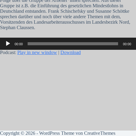
Folge über die Gruppe der Arbeiter*innen sprechen. Aus dieser
Gruppe ist z.B. die Einführung des gesetzlichen Mindestlohns in
Deutschland entstanden. Frank Schischefsky und Susanne Schöttke
sprechen darüber und noch über viele andere Themen mit dem,
Vorsitzenden des Landesarbeiterausschusses im Landesbezirk Nord,
Stephan Claussen.
Audio-
00:00
00:00
Player
Podcast:
Play in new window
|
Download
Copyright © 2026 - WordPress Theme von
CreativeThemes